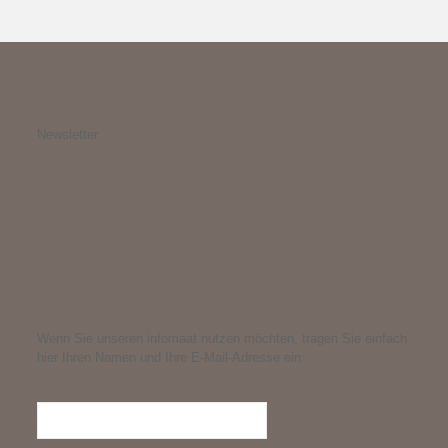
Newsletter
Mit unserem Newsletter „infomaat“
informieren wir Sie „auf Knopfdruck“
schnell und praxisrelevant zu
arbeitsrechtlichen und
betriebsrentenrechtlichen Entwicklungen.
Wenn Sie unseren infomaat nutzen möchten, tragen Sie einfach
hier Ihren Namen und Ihre E-Mail-Adresse ein: