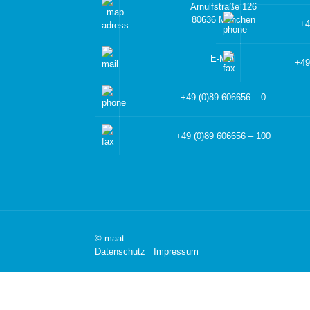
Arnulfstraße 126
80636 München
+4
E-Mail
+49
+49 (0)89 606656 – 0
+49 (0)89 606656 – 100
© maat
Datenschutz
Impressum