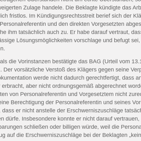
gerten Zulage handele. Die Beklagte kündigte das Arbe
ch fristlos. Im Kündigungsrechtsstreit berief sich der Kl
 Personalreferentin und den direkten Vorgesetzten abge
e ihm tatsächlich auch zu. Er habe darauf vertraut, das
ässige Lösungsmöglichkeiten vorschlage und befugt sei, 
n.
als die Vorinstanzen bestätigte das BAG (Urteil vom 13
 Der vorsätzliche Verstoß des Klägers gegen seine Verp
okumentation werde nicht dadurch gerechtfertigt, dass a
r erbracht, aber nicht ordnungsgemäß abgerechnet word
ten von Personalreferentin und Vorgesetztem nicht zure
eine Berechtigung der Personalreferentin und seines Vor
dass er nicht anstelle der Erschwerniszuschläge tatsächl
 dürfe. Insbesondere konnte er nicht darauf vertrauen,
arungen schließen oder billigen würde, weil die Persona
ezug auf die Erschwerniszuschläge bei der Beklagten „ke