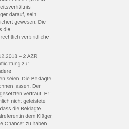
itsverhältnis
äger darauf, sein
sichert gewesen. Die
s die
rechtlich verbindliche
.12.2018 – 2 AZR
flichtung zur
ndere
en seien. Die Beklagte
chnen lassen. Der
gesetzten vertraut. Er
ich nicht geleistete
 dass die Beklagte
lreferentin dem Kläger
ine Chance“ zu haben.