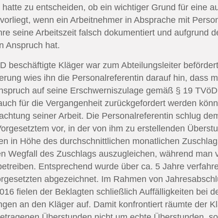
atte zu entscheiden, ob ein wichtiger Grund für eine a
orliegt, wenn ein Arbeitnehmer in Absprache mit Person
re seine Arbeitszeit falsch dokumentiert und aufgrund 
en Anspruch hat.
D beschäftigte Kläger war zum Abteilungsleiter beförde
erung wies ihn die Personalreferentin darauf hin, dass 
 Anspruch auf seine Erschwerniszulage gemäß § 19 TVöD 
auch für die Vergangenheit zurückgefordert werden könn
chtung seiner Arbeit. Die Personalreferentin schlug dem
rgesetztem vor, in der von ihm zu erstellenden Übers
en in Höhe des durchschnittlichen monatlichen Zuschla
en Wegfall des Zuschlags auszugleichen, während man v
etreiben. Entsprechend wurde über ca. 5 Jahre verfahr
rgesetzten abgezeichnet. Im Rahmen von Jahresabschlu
16 fielen der Beklagten schließlich Auffälligkeiten bei d
en an den Kläger auf. Damit konfrontiert räumte der Klä
ngetragenen Überstunden nicht um echte Überstunden, 