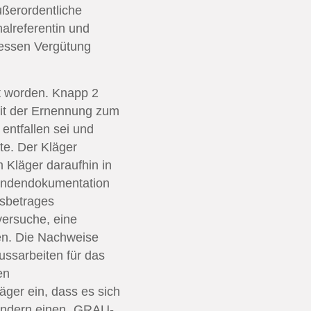
ußerordentliche
alreferentin und
dessen Vergütung
rt worden. Knapp 2
mit der Ernennung zum
entfallen sei und
te. Der Kläger
 Kläger daraufhin in
tundendokumentation
gsbetrages
ersuche, eine
en. Die Nachweise
ssarbeiten für das
en
ger ein, dass es sich
sondern einen „GRAU-