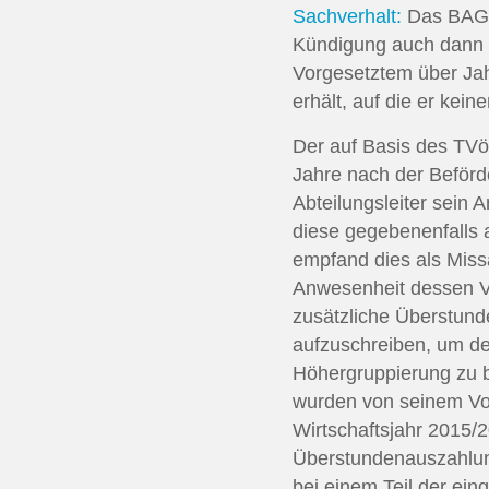
Sachverhalt:
Das BAG h
Kündigung auch dann v
Vorgesetztem über Jah
erhält, auf die er kein
Der auf Basis des TVö
Jahre nach der Beförd
Abteilungsleiter sein
diese gegebenenfalls 
empfand dies als Missa
Anwesenheit dessen Vo
zusätzliche Überstund
aufzuschreiben, um d
Höhergruppierung zu b
wurden von seinem Vo
Wirtschaftsjahr 2015/20
Überstundenauszahlung
bei einem Teil der ei