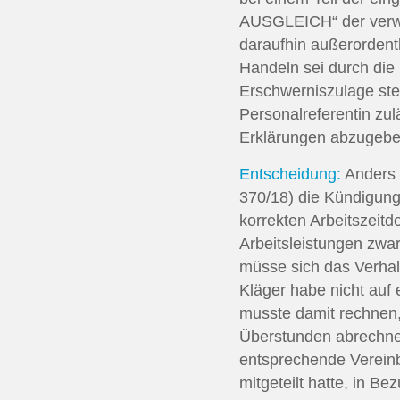
AUSGLEICH“ der verwei
daraufhin außerordentli
Handeln sei durch die
Erschwerniszulage steh
Personalreferentin zul
Erklärungen abzugebe
Entscheidung:
Anders 
370/18) die Kündigung.
korrekten Arbeitszeitd
Arbeitsleistungen zwa
müsse sich das Verhal
Kläger habe nicht auf 
musste damit rechnen, 
Überstunden abrechnen
entsprechende Vereinb
mitgeteilt hatte, in B