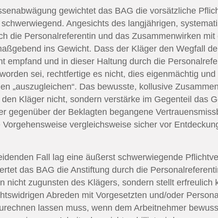
senabwägung gewichtet das BAG die vorsätzliche Pflich
 schwerwiegend. Angesichts des langjährigen, systemat
durch die Personalreferentin und das Zusammenwirken mi
ßgebend ins Gewicht. Dass der Kläger den Wegfall der
empfand und in dieser Haltung durch die Personalrefe
worden sei, rechtfertige es nicht, dies eigenmächtig und
gen „auszugleichen“. Das bewusste, kollusive Zusamme
 den Kläger nicht, sondern verstärke im Gegenteil das G
 der gegenüber der Beklagten begangene Vertrauensmiss
e Vorgehensweise vergleichsweise sicher vor Entdecku
idenden Fall lag eine äußerst schwerwiegende Pflichtve
ertet das BAG die Anstiftung durch die Personalreferent
 nicht zugunsten des Klägers, sondern stellt erfreulich kl
chtswidrigen Abreden mit Vorgesetzten und/oder Persona
 zurechnen lassen muss, wenn dem Arbeitnehmer bewuss