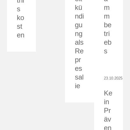
tni
kü
m
s
ndi
m
ko
gu
be
st
ng
tri
en
als
eb
Re
s
pr
es
sal
23.10.2025
ie
Ke
in
Pr
äv
en