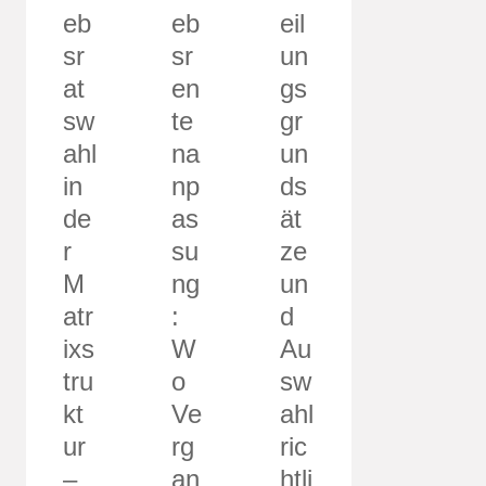
eb
eb
eil
sr
sr
un
at
en
gs
sw
te
gr
ahl
na
un
in
np
ds
de
as
ät
r
su
ze
M
ng
un
atr
:
d
ixs
W
Au
tru
o
sw
kt
Ve
ahl
ur
rg
ric
–
an
htli