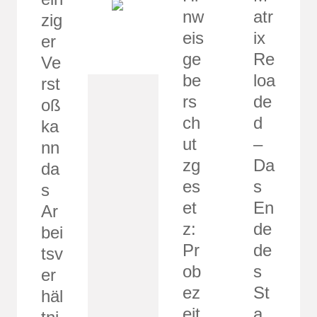
nw
atr
zig
eis
ix
er
ge
Re
Ve
be
loa
rst
rs
de
oß
ch
d
ka
ut
–
nn
zg
Da
da
es
s
s
et
En
Ar
z:
de
bei
Pr
de
tsv
ob
s
er
ez
St
häl
eit
a