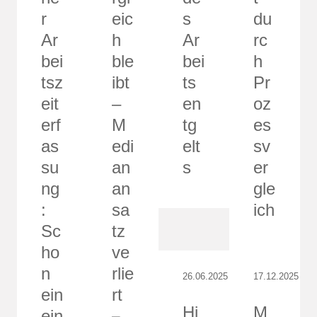
r
eic
s
du
Ar
h
Ar
rc
bei
ble
bei
h
tsz
ibt
ts
Pr
eit
–
en
oz
erf
M
tg
es
as
edi
elt
sv
su
an
s
er
ng
an
gle
:
sa
ich
Sc
tz
ho
ve
n
rlie
26.06.2025
17.12.2025
ein
rt
Hi
M
ein