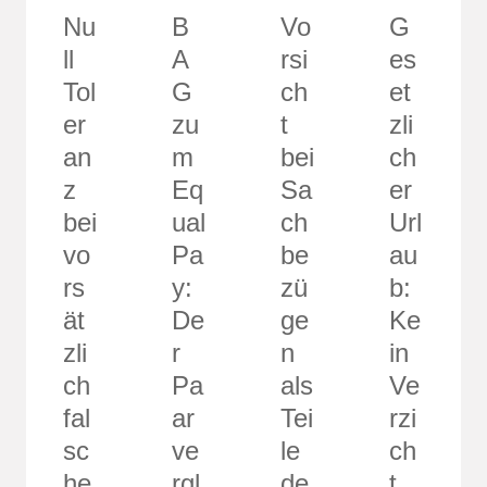
Nu
B
Vo
G
ll
A
rsi
es
Tol
G
ch
et
er
zu
t
zli
an
m
bei
ch
z
Eq
Sa
er
bei
ual
ch
Url
vo
Pa
be
au
rs
y:
zü
b:
ät
De
ge
Ke
zli
r
n
in
ch
Pa
als
Ve
fal
ar
Tei
rzi
sc
ve
le
ch
he
rgl
de
t